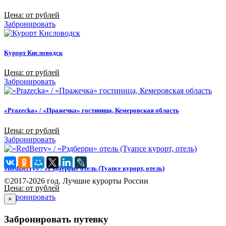
Цена: от рублей
Забронировать
Курорт Кисловодск
Цена: от рублей
Забронировать
«Prazecka» / «Пражечка» гостиница, Кемеровская область
Цена: от рублей
Забронировать
«RedBerry» / «Рэдберри» отель (Туапсе курорт, отель)
©2017-2026 год. Лучшие курорты России
Цена: от рублей
Забронировать
×
Забронировать путевку