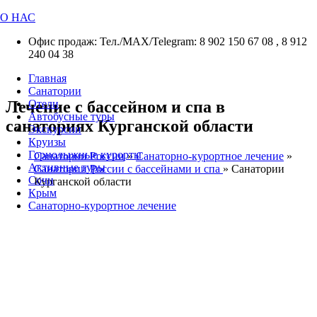
О НАС
Офис продаж: Тел./МАХ/Telegram: 8 902 150 67 08 , 8 912
240 04 38
Главная
Санатории
Лечение с бассейном и спа в
Отели
Автобусные туры
санаториях Курганской области
Экскурсии
Круизы
Горнолыжные курорты
Санатории России
»
Санаторно-курортное лечение
»
Активные туры
Санатории России с бассейнами и спа
»
Санатории
Сочи
Курганской области
Крым
Санаторно-курортное лечение