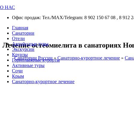
О НАС
Офис продаж: Тел./МАХ/Telegram: 8 902 150 67 08 , 8 912 2
Главная
Санатории
Отели
Лечение остеомиелита в санаториях Но
Автобусные туры
Экскурсии
Круизы
Санатории России
»
Санаторно-курортное лечение
»
Сана
Горнолыжные курорты
Активные туры
Сочи
Крым
Санаторно-курортное лечение