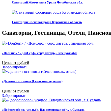
Санаторий Жемчужина Урала Челябинская обл.
Санаторий Сосновая роща Курганская область
Санатории, Гостиницы, Отели, Пансиона
«DonSurf» / «ДонСерф» серф лагерь, Липецкая обл.
Цена: от рублей
Забронировать
«Дельта» гостиница (Севастополь, отель)
Цена: от рублей
Забронировать
«Добролюбово» усадьба, Владимирская обл., г. Суздаль