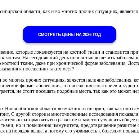
бирской области, как и во многих прочих ситуациях, является 
СМОТРЕТЬ ЦЕНЫ НА 2026 ГОД
вание, которые локализуется на костной ткани и становится пр
 к костям. На сегодняшний день полностью вылечить заболеван
 костной ткани, даже при хронической форме заболевания. Дост
оказания к посещению таких мест?
 во многих прочих ситуациях, является наличие заболевания, ко
нической форме заболевания, то посещения санаториев и курорт
ряется, не стоит посещать подобные места, так как это может не
х Новосибирской области возможности не будет, так как оно са
стоит. С другой стороны многочисленные исследования показали 
чительно затормозить его развитие и заметно улучшить общее с
й ткани, но и повышения иммунитета, предотвращение развитие
тся на порядок выше, а потому его уязвимость к болезням повыш