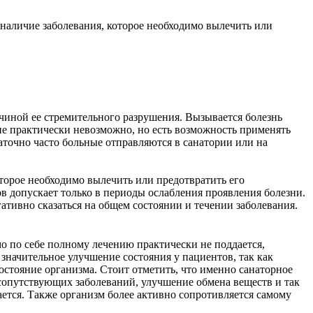
наличие заболевания, которое необходимо вылечить или
ичиной ее стремительного разрушения. Вызывается болезнь
ие практически невозможно, но есть возможность применять
аточно часто больные отправляются в санатории или на
торое необходимо вылечить или предотвратить его
ов допускает только в периоды ослабления проявления болезни.
гативно сказаться на общем состоянии и течении заболевания.
мо по себе полному лечению практически не поддается,
значительное улучшение состояния у пациентов, так как
остояние организма. Стоит отметить, что именно санаторное
 сопутствующих заболеваний, улучшение обмена веществ и так
ается. Также организм более активно сопротивляется самому