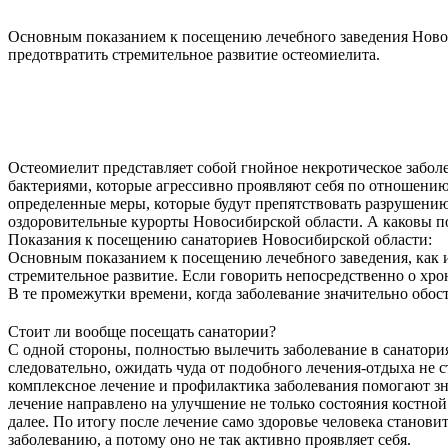
Основным показанием к посещению лечебного заведения Новоси
предотвратить стремительное развитие остеомиелита.
Остеомиелит представляет собой гнойное некротическое заболе
бактериями, которые агрессивно проявляют себя по отношению
определенные меры, которые будут препятствовать разрушению
оздоровительные курорты Новосибирской области. А каковы п
Показания к посещению санаториев Новосибирской области:
Основным показанием к посещению лечебного заведения, как и
стремительное развитие. Если говорить непосредственно о хро
В те промежутки времени, когда заболевание значительно обост
Стоит ли вообще посещать санатории?
С одной стороны, полностью вылечить заболевание в санатория
следовательно, ожидать чуда от подобного лечения-отдыха не 
комплексное лечение и профилактика заболевания помогают зна
лечение направлено на улучшение не только состояния костно
далее. По итогу после лечение само здоровье человека станови
заболеванию, а потому оно не так активно проявляет себя.