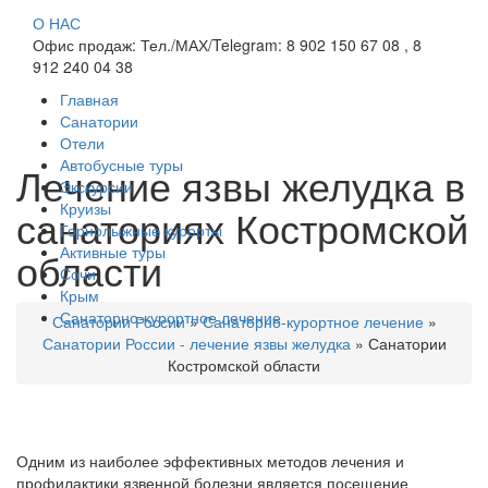
О НАС
Офис продаж: Тел./МАХ/Telegram: 8 902 150 67 08 , 8
912 240 04 38
Главная
Санатории
Отели
Автобусные туры
Лечение язвы желудка в
Экскурсии
Круизы
санаториях Костромской
Горнолыжные курорты
Активные туры
области
Сочи
Крым
Санаторно-курортное лечение
Санатории России
»
Санаторно-курортное лечение
»
Санатории России - лечение язвы желудка
»
Санатории
Костромской области
Одним из наиболее эффективных методов лечения и
профилактики язвенной болезни является посещение