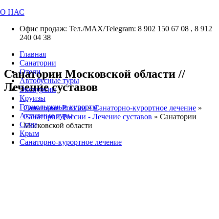
О НАС
Офис продаж: Тел./МАХ/Telegram: 8 902 150 67 08 , 8 912
240 04 38
Главная
Санатории
Санатории Московской области //
Отели
Автобусные туры
Лечение суставов
Экскурсии
Круизы
Горнолыжные курорты
Санатории России
»
Санаторно-курортное лечение
»
Активные туры
Санатории России - Лечение суставов
»
Санатории
Сочи
Московской области
Крым
Санаторно-курортное лечение