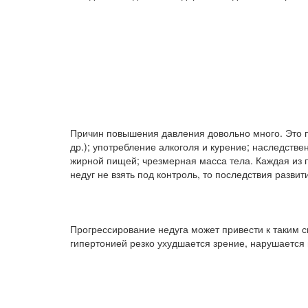
Причин повышения давления довольно много. Это п
др.); употребление алкоголя и курение; наследст
жирной пищей; чрезмерная масса тела. Каждая из п
недуг не взять под контроль, то последствия разви
Прогрессирование недуга может привести к таким 
гипертонией резко ухудшается зрение, нарушается