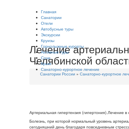
Главная
Санатории
Отели
Автобусные туры
Экскурсии
Круизы
Лечение артериально
Горнолыжные курорты
Активные туры
Челябинской област
Сочи
Крым
Санаторно-курортное лечение
Санатории России
»
Санаторно-курортное ле
Артериальная гипертензия (гипертония).Лечение в 
Болезнь, при которой нормальный уровень артериа
сегодняшний день благодаря повседневным стрессам