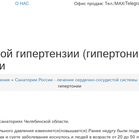
О НАС
Офис продаж: Тел./МАХ/Telegra
й гипертензии (гипертони
и
чение
»
Санатории России - лечение сердечно-сосудистой системы
гипертонии
санаториях Челябинской области.
льного давления изменяется(повышается).Ранее недугу были подв
 и суете заболевание коснулось и людей в возрасте от 20 до 50 л