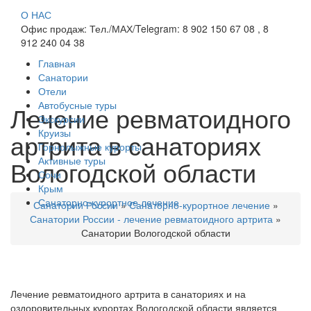
О НАС
Офис продаж: Тел./МАХ/Telegram: 8 902 150 67 08 , 8
912 240 04 38
Главная
Санатории
Отели
Автобусные туры
Лечение ревматоидного
Экскурсии
Круизы
артрита в санаториях
Горнолыжные курорты
Активные туры
Вологодской области
Сочи
Крым
Санаторно-курортное лечение
Санатории России
»
Санаторно-курортное лечение
»
Санатории России - лечение ревматоидного артрита
»
Санатории Вологодской области
Лечение ревматоидного артрита в санаториях и на
оздоровительных курортах Вологодской области является