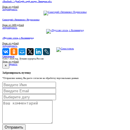
«DonSurf» / «ДонСерф» серф лагерь, Липецкая обл.
Цена: от рублей
Забронировать
Санаторий «Литвиново» Подмосковье
Цена: от 2400 рублей
Забронировать
«Пруссия» отель, г. Калининград
Цена: от рублей
Забронировать
Севастополь
©2017-2026 год. Лучшие курорты России
Цена: от рублей
Забронировать
×
Забронировать путевку
*Отправляю заявку, Вы даете согласие на обработку персональных данных
Отправить