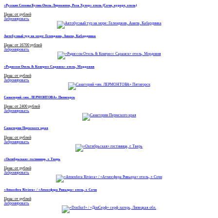
«Русские Сезоны Бутик-Отель Лермонтов, Роза Хутор» отель (Сочи, курорт, отель)
Цена: от рублей
Забронировать
Автобусный тур на море: Геленджик, Анапа, Кабардинка
Цена: от 16700 рублей
Забронировать
«Рэдиссон Отель & Конгресс Саранск» отель, Мордовия
Цена: от рублей
Забронировать
Санаторий «им. ЛЕРМОНТОВА» Пятигорск
Цена: от 2400 рублей
Забронировать
Санатории Пермского края
Цена: от рублей
Забронировать
«Октябрьская» гостиница, г. Тверь
Цена: от рублей
Забронировать
«Atmosfera Riviera» / «Атмосфера Ривьера» отель, г. Сочи
Цена: от рублей
Забронировать