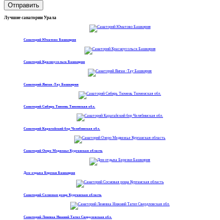
Отправить
Лучшие санатории Урала
Санаторий Юматово Башкирия
Санаторий Красноусольск Башкирия
Санаторий Янган -Тау Башкирия
Санаторий Сибирь Тюмень Тюменская обл.
Санаторий Карагайский бор Челябинская обл.
Санаторий Озеро Медвежье Курганская область
Дом отдыха Березки Башкирия
Санаторий Сосновая роща Курганская область
Санаторий Леневка Нижний Тагил Свердловская обл.