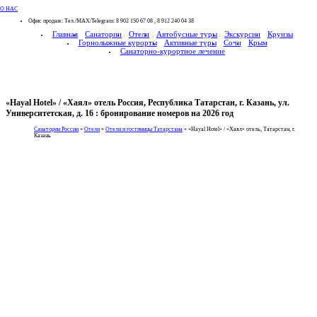
О НАС
Офис продаж: Тел./МАХ/Telegram: 8 902 150 67 08 , 8 912 240 04 38
Главная
Санатории
Отели
Автобусные туры
Экскурсии
Круизы
Горнолыжные курорты
Активные туры
Сочи
Крым
Санаторно-курортное лечение
«Hayal Hotel» / «Хаял» отель Россия, Республика Татарстан, г. Казань, ул.
Университетская, д. 16 : бронирование номеров на 2026 год
Санатории России
»
Отели
»
Отели и гостиницы Татарстана
»
«Hayal Hotel» / «Хаял» отель, Татарстан, г.
Казань