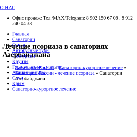
О НАС
Офис продаж: Тел./МАХ/Telegram: 8 902 150 67 08 , 8 912
240 04 38
Главная
Санатории
Лечение псориаза в санаториях
Отели
Автобусные туры
Азербайджана
Экскурсии
Круизы
Горнолыжные курорты
Санатории России
»
Санаторно-курортное лечение
»
Активные туры
Санатории России - лечение псориаза
»
Санатории
Сочи
Азербайджана
Крым
Санаторно-курортное лечение