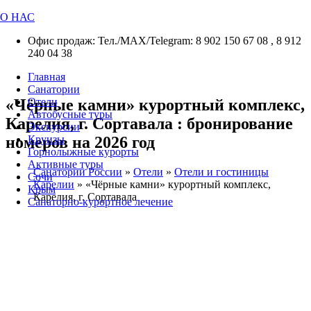
О НАС
Офис продаж: Тел./МАХ/Telegram: 8 902 150 67 08 , 8 912
240 04 38
Главная
Санатории
«Чёрные камни» курортный комплекс,
Отели
Автобусные туры
Карелия, г. Сортавала : бронирование
Экскурсии
номеров на 2026 год
Круизы
Горнолыжные курорты
Активные туры
Санатории России
»
Отели
»
Отели и гостиницы
Сочи
Карелии
»
«Чёрные камни» курортный комплекс,
Крым
Карелия, г. Сортавала
Санаторно-курортное лечение