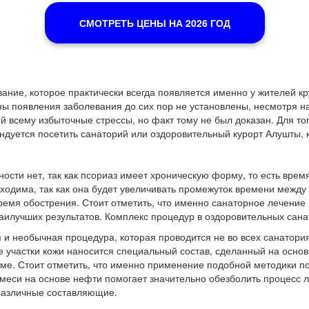
СМОТРЕТЬ ЦЕНЫ НА 2026 ГОД
ние, которое практически всегда появляется именно у жителей кр
ы появления заболевания до сих пор не установлены, несмотря на 
ой всему избыточные стрессы, но факт тому не был доказан. Для т
ндуется посетить санаторий или оздоровительный курорт Алушты, к
сти нет, так как псориаз имеет хроническую форму, то есть врем
ходима, так как она будет увеличивать промежуток времени между
мя обострения. Стоит отметить, что именно санаторное лечение
наилучших результатов. Комплекс процедур в оздоровительных санат
 и необычная процедура, которая проводится не во всех санатори
е участки кожи наносится специальный состав, сделанный на основ
е. Стоит отметить, что именно применение подобной методики по
еси на основе нефти помогает значительно обезболить процесс л
 различные составляющие.