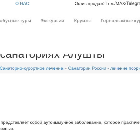
О НАС
Офис продаж: Тел./МАХ/Telegra
обусные туры
Экскурсии
Круизы
Горнолыжные ку
 санаториях Алушты
Санаторно-курортное лечение
»
Санатории России - лечение псор
представляет собой аутоиммунное заболевание, которое практиче
лезнью.