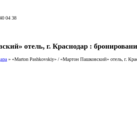
40 04 38
кий» отель, г. Краснодар : бронировани
ара
»
«Marton Pashkovskiy» / «Мартон Пашковский» отель, г. Кр