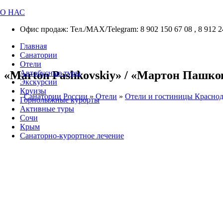
О НАС
Офис продаж: Тел./МАХ/Telegram: 8 902 150 67 08 , 8 912 2
Главная
Санатории
Отели
«Marton Pashkovskiy» / «Мартон Пашковс
Автобусные туры
Экскурсии
Круизы
Санатории России
»
Отели
»
Отели и гостиницы Краснод
Горнолыжные курорты
Активные туры
Сочи
Крым
Санаторно-курортное лечение