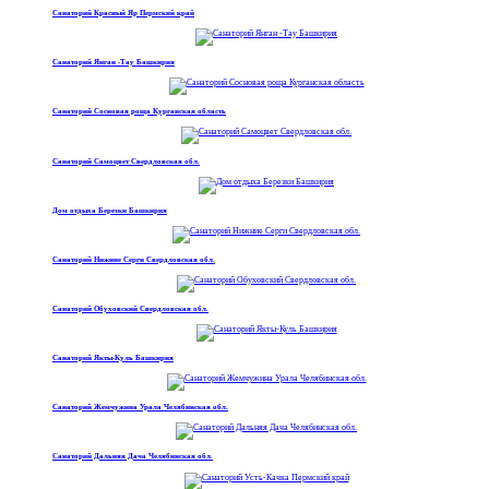
Санаторий Красный Яр Пермский край
Санаторий Янган -Тау Башкирия
Санаторий Сосновая роща Курганская область
Санаторий Самоцвет Свердловская обл.
Дом отдыха Березки Башкирия
Санаторий Нижние Серги Свердловская обл.
Санаторий Обуховский Свердловская обл.
Санаторий Якты-Куль Башкирия
Санаторий Жемчужина Урала Челябинская обл.
Санаторий Дальняя Дача Челябинская обл.