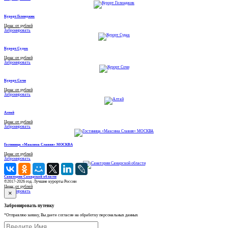
Курорт Геленджик
Цена: от рублей
Забронировать
Курорт Судак
Цена: от рублей
Забронировать
Курорт Сочи
Цена: от рублей
Забронировать
Алтай
Цена: от рублей
Забронировать
Гостиница «Максима Славия» МОСКВА
Цена: от рублей
Забронировать
Санатории Самарской области
©2017-2026 год. Лучшие курорты России
Цена: от рублей
Забронировать
×
Забронировать путевку
*Отправляю заявку, Вы даете согласие на обработку персональных данных