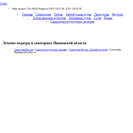
О НАС
Офис продаж: Тел./МАХ/Telegram: 8 902 150 67 08 , 8 912 240 04 38
Главная
Санатории
Отели
Автобусные туры
Экскурсии
Круизы
Горнолыжные курорты
Активные туры
Сочи
Крым
Санаторно-курортное лечение
Лечение подагры в санаториях Ивановской области
Санатории России
»
Санаторно-курортное лечение
»
Санатории России - Лечение подагры
»
Санатории
Ивановской области