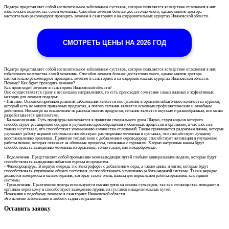
Подагра представляет собой воспалительное заболевание суставов, которое появляется вследствие отложения в них
избыточного количества солей мочевины. Способов лечения болезни достаточно много, однако многие доктора
настоятельно рекомендуют проводить лечение в санаториях и на оздоровительных курортах Ивановской области.
СМОТРЕТЬ ЦЕНЫ НА 2026 ГОД
Подагра представляет собой воспалительное заболевание суставов, которое появляется вследствие отложения в них
избыточного количества солей мочевины. Способов лечения болезни достаточно много, однако многие доктора
настоятельно рекомендуют проводить лечение в санаториях и на оздоровительных курортах Ивановской области.
Почему? Как будет проходить лечение?
Как происходит лечение в санаториях Ивановской области?
Оно осуществляется сразу в нескольких направлениях, то есть происходит сочетание самых важных и эффективных
методик для лечения подагры:
- Питание. Основной причиной развития заболевания является поступление в организм избыточного количества пуринов,
который есть во многих привычных продуктах, а потому питание является основным профилактическим и лечебным
действием. Несмотря на исключение из рациона многих продуктов, питание является вкусным и разнообразным, все меню
разрабатывается диетологами.
- Бальнеолечение. Суть процедуры заключается в принятии специального душа Шарко, струи воды из которого
способствуют расширению сосудов и улучшению кровообращения и обменных процессов в организме, в частности в
тканях и суставах, что способствует уменьшению количества отложений. Также принимаются радоновые ванны, которые
улучшают работу нервной системы и способствуют растворению мочевины в суставах, что способствует лучшему
восстановлению организма. Принятие теплых ванн с добавлением сероводорода способствует активации и улучшению
работы печени, которая отвечает за обменные процессы, связанные с пуринами. Хлорно-натриевые ванны будут
способствовать выведению мочевины из организма, точно также, как и йодобромные.
- Водолечение. Представляет собой промывание мочевыводящих путей слабыми минеральными водами, которые будут
способствовать выведению избытков пурины из организма.
- Физиопроцедуры. В первую очередь это электрофорез с добавлением серы, а также цинка и лития, которые будут
способствовать улучшению общего состояния, и способствовать улучшению работы нервной системы. Также нередко
делаются компрессы и магниотерапия, которые также очень важны для нормальной работы организма как единой
системы.
- Грязелечение. Практически всегда используются именно грязи на основе сульфидов, так как эти вещества попадают в
организм через кожу и способствуют выведению пурины из суставов и выделительных путей.
Показания к подобному лечению в санаториях Ивановской области.
Это наличие заболевание в любой стадии его развития.
Оставить заявку