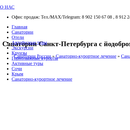
О НАС
Офис продаж: Тел./МАХ/Telegram: 8 902 150 67 08 , 8 912 2
Главная
Санатории
Отели
Санатории Санкт-Петербурга с йодобр
Автобусные туры
Экскурсии
Круизы
Санатории России
»
Санаторно-курортное лечение
»
Сан
Горнолыжные курорты
Активные туры
Сочи
Крым
Санаторно-курортное лечение