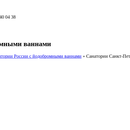
40 04 38
омными ваннами
атории России с йодобромными ваннами
»
Санатории Санкт-Пет