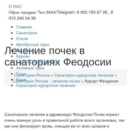
О НАС
Офис продаж: Тел./МАХ/Telegram: 8 902 150 67 08 , 8
912 240 04 38
Главная
Санатории
Отели
Автобусные туры
Лечение почек в
Экскурсии
Круизы
санаториях Феодосии
Горнолыжные курорты
Активные туры
Сочи
Санатории России
»
Санаторно-курортное лечение
»
Крым
Санатории России - лечение почек
»
Курорт Феодосия
Санаторно-курортное лечение
Санаторное лечение в здравницах Феодосии.Почки играют
очень важную роль в правильной работе всего организма, так
как они фильтруют кровь, очищая ее от всех шлаков и