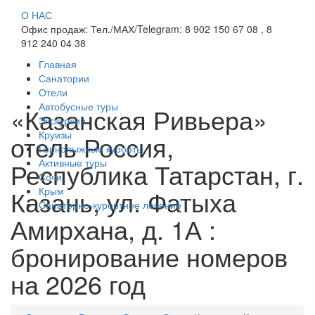
О НАС
Офис продаж: Тел./МАХ/Telegram: 8 902 150 67 08 , 8
912 240 04 38
Главная
Санатории
Отели
Автобусные туры
«Казанская Ривьера»
Экскурсии
Круизы
отель Россия,
Горнолыжные курорты
Активные туры
Республика Татарстан, г.
Сочи
Казань, ул. Фатыха
Крым
Санаторно-курортное лечение
Амирхана, д. 1А :
бронирование номеров
на 2026 год