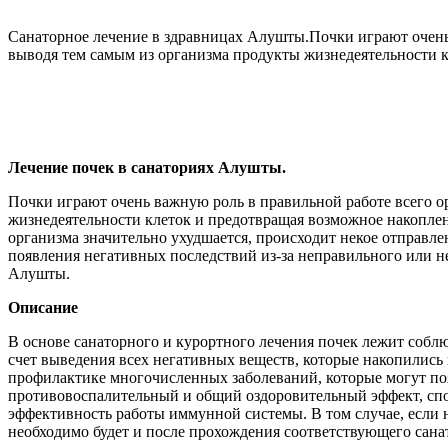
Санаторное лечение в здравницах Алушты.Почки играют очень в
выводя тем самым из организма продукты жизнедеятельности к
Лечение почек в санаториях Алушты.
Почки играют очень важную роль в правильной работе всего ор
жизнедеятельности клеток и предотвращая возможное накоплени
организма значительно ухудшается, происходит некое отправле
появления негативных последствий из-за неправильного или н
Алушты.
Описание
В основе санаторного и курортного лечения почек лежит собл
счет выведения всех негативных веществ, которые накопились 
профилактике многочисленных заболеваний, которые могут поя
противовоспалительный и общий оздоровительный эффект, спо
эффективность работы иммунной системы. В том случае, если 
необходимо будет и после прохождения соответствующего сана