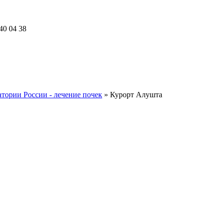
40 04 38
тории России - лечение почек
»
Курорт Алушта