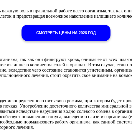
ажную роль в правильной работе всего организма, так как они 
леток и предотвращая возможное накопление излишнего количес
СМОТРЕТЬ ЦЕНЫ НА 2026 ГОД
ганизма, так как они фильтруют кровь, очищая ее от всех шлак
е излишнего количества солей в органах. В том случае, если по
ние, вследствие чего состояние становится угнетенным, организ
еполноценного лечения, стоит обратить свое внимание на возмо
юдение определенного питьевого режима, при котором будет про
в почках. Употребление достаточного количества минеральной в
виться вследствие нарушения водно-солевого обмена в организ
собствует повышению тонуса, выведению слизи из организма (е
необходимо нормализовать работу организма, как единой систем
торного лечения.