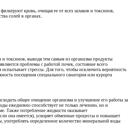
фильтруют кровь, очищая ее от всех шлаков и токсинов,
тва солей в органах.
ов и токсинов, выводя тем самым из организма продукты
являются проблемы с работой почек, состояние всего
м испытывает стрессы. Для того, чтобы исключить вероятность
жность посещения специального санатория или курорта
исходить общее очищение организма и улучшение его работы за
оды ежедневно способствует не только лечению, но и
ме. Также потребление жидкости оказывает
сли она имеется), ускоряет обменные процессы и повышает
ы, употреблять определенное количество минеральной воды