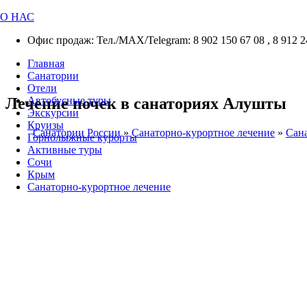
О НАС
Офис продаж: Тел./МАХ/Telegram: 8 902 150 67 08 , 8 912 2
Главная
Санатории
Отели
Лечение почек в санаториях Алушты
Автобусные туры
Экскурсии
Круизы
Санатории России
»
Санаторно-курортное лечение
»
Сана
Горнолыжные курорты
Активные туры
Сочи
Крым
Санаторно-курортное лечение