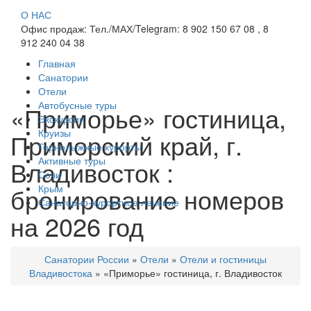
О НАС
Офис продаж: Тел./МАХ/Telegram: 8 902 150 67 08 , 8
912 240 04 38
Главная
Санатории
Отели
Автобусные туры
«Приморье» гостиница,
Экскурсии
Круизы
Приморский край, г.
Горнолыжные курорты
Активные туры
Владивосток :
Сочи
бронирование номеров
Крым
Санаторно-курортное лечение
на 2026 год
Санатории России
»
Отели
»
Отели и гостиницы
Владивостока
»
«Приморье» гостиница, г. Владивосток