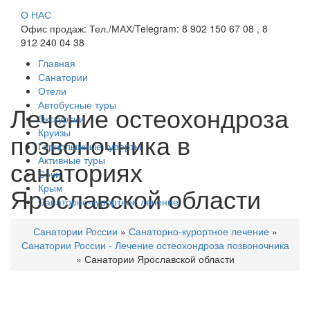
О НАС
Офис продаж: Тел./МАХ/Telegram: 8 902 150 67 08 , 8
912 240 04 38
Главная
Санатории
Отели
Автобусные туры
Лечение остеохондроза
Экскурсии
Круизы
позвоночника в
Горнолыжные курорты
Активные туры
санаториях
Сочи
Ярославской области
Крым
Санаторно-курортное лечение
Санатории России
»
Санаторно-курортное лечение
»
Санатории России - Лечение остеохондроза позвоночника
»
Санатории Ярославской области