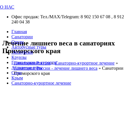
О НАС
Офис продаж: Тел./МАХ/Telegram: 8 902 150 67 08 , 8 912
240 04 38
Главная
Санатории
Лечение лишнего веса в санаториях
Отели
Автобусные туры
Приморского края
Экскурсии
Круизы
Горнолыжные курорты
Санатории России
»
Санаторно-курортное лечение
»
Активные туры
Санатории России - лечение лишнего веса
»
Санатории
Сочи
Приморского края
Крым
Санаторно-курортное лечение