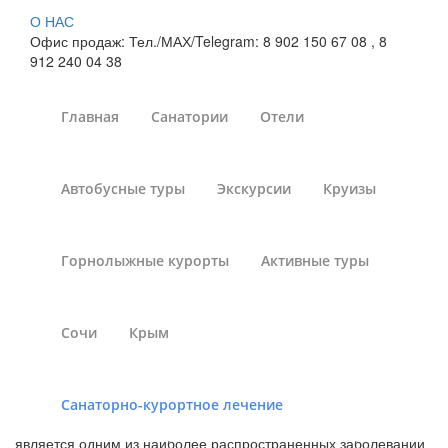
О НАС
Офис продаж: Тел./МАХ/Telegram: 8 902 150 67 08 , 8
912 240 04 38
Главная
Санатории
Отели
Лечение дерматита в
Автобусные туры
Экскурсии
Круизы
санаториях Пермского
края
Горнолыжные курорты
Активные туры
Санатории России
»
Санаторно-курортное лечение
»
Санатории России - лечение дерматита
»
Санатории
Сочи
Крым
Пермского края
Санаторно-курортное лечение
Санаторное лечение в здравницах Пермского края.Дерматит
является одним из наиболее распространенных заболеваний