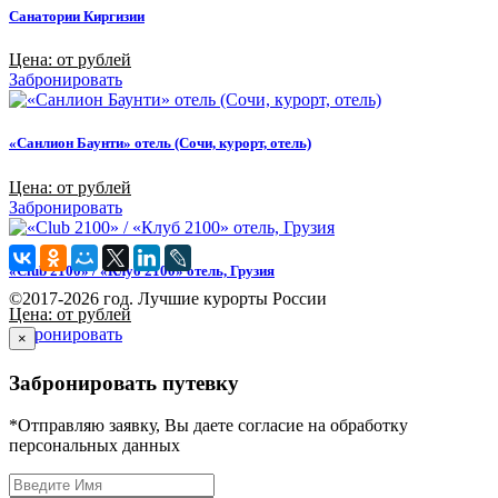
Санатории Киргизии
Цена: от рублей
Забронировать
«Санлион Баунти» отель (Сочи, курорт, отель)
Цена: от рублей
Забронировать
«Club 2100» / «Клуб 2100» отель, Грузия
©2017-2026 год. Лучшие курорты России
Цена: от рублей
Забронировать
×
Забронировать путевку
*Отправляю заявку, Вы даете согласие на обработку
персональных данных