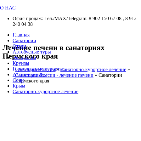
О НАС
Офис продаж: Тел./МАХ/Telegram: 8 902 150 67 08 , 8 912
240 04 38
Главная
Санатории
Лечение печени в санаториях
Отели
Автобусные туры
Пермского края
Экскурсии
Круизы
Горнолыжные курорты
Санатории России
»
Санаторно-курортное лечение
»
Активные туры
Санатории России - лечение печени
»
Санатории
Сочи
Пермского края
Крым
Санаторно-курортное лечение