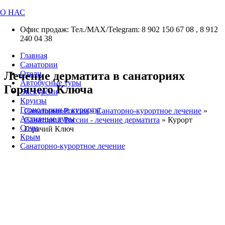
О НАС
Офис продаж: Тел./МАХ/Telegram: 8 902 150 67 08 , 8 912
240 04 38
Главная
Санатории
Лечение дерматита в санаториях
Отели
Автобусные туры
Горячего Ключа
Экскурсии
Круизы
Горнолыжные курорты
Санатории России
»
Санаторно-курортное лечение
»
Активные туры
Санатории России - лечение дерматита
»
Курорт
Сочи
Горячий Ключ
Крым
Санаторно-курортное лечение