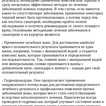
результата, необходимо применение комплексной терапии и
сразу нескольких эффективных методик по лечению
заболеваний кожных покровов. В том случае, если имеются
какие-то сопутствующие заболевания, применение некоторых
терапий может быть противопоказано, а потому перед тем,
как посетить санаторий, необходимо пройти полное
обследование и получить рекомендации от своего лечащего
врача. Основными методиками лечения заболевания в
санаториях и на курортах являются:
- Применение целебных ванн. Для достижения наиболее
яркого положительного результата принимается не одна
ванна, например, только с минеральной водой, а создается
комплекс ванн, которые принимаются в определенной
последовательности. Так, помимо ванн с минеральной водой
или минеральными солями принимаются ванны с
добавлением хвои, скипидара и жемчуга – каждая дает свой
положительный результат.
- Гидропроцедуры. Они предполагают применение
направленного потока воды для достижения определенного
лечебного результата и профилактики появления прочих
заболеваний кожи, которые могут стать сопутствующими
вследствие неполноценного лечения. Практически всегда
проводится гидромассаж, который улучшает состояние кожи и
помогает улучшить приток крови к верхним слоям эпителия,