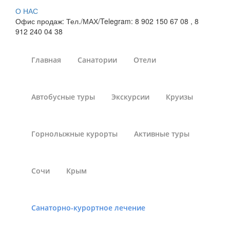
О НАС
Офис продаж: Тел./МАХ/Telegram: 8 902 150 67 08 , 8
912 240 04 38
Главная
Санатории
Отели
Лечение
Автобусные туры
Экскурсии
Круизы
андрологических
заболеваний в
Горнолыжные курорты
Активные туры
санаториях Адлера
Сочи
Крым
Санатории России
»
Санаторно-курортное лечение
»
Санатории России - Лечение андрологических
заболеваний
»
Адлер
Санаторно-курортное лечение