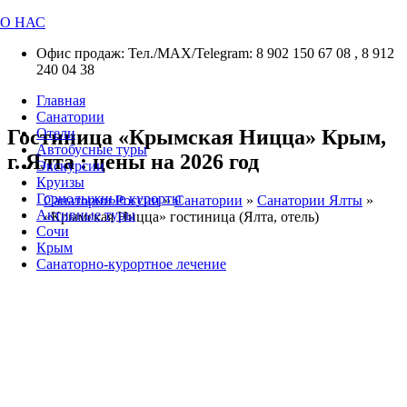
О НАС
Офис продаж: Тел./МАХ/Telegram: 8 902 150 67 08 , 8 912
240 04 38
Главная
Санатории
Гостиница «Крымская Ницца» Крым,
Отели
Автобусные туры
г. Ялта : цены на 2026 год
Экскурсии
Круизы
Горнолыжные курорты
Санатории России
»
Санатории
»
Санатории Ялты
»
Активные туры
«Крымская Ницца» гостиница (Ялта, отель)
Сочи
Крым
Санаторно-курортное лечение