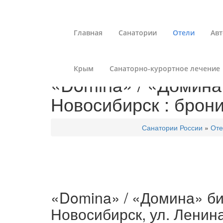
Главная
Санатории
Отели
Авт
Крым
Санаторно-курортное лечение
«Domina» / «Домина»
Новосибирск : брон
Санатории России
»
Оте
«Domina» / «Домина» биз
Новосибирск, ул. Ленина