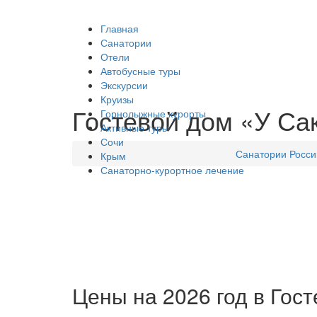
Главная
Санатории
Отели
Автобусные туры
Экскурсии
Круизы
Гостевой дом «У Сак
Горнолыжные курорты
Активные туры
Сочи
Санатории Росси
Крым
Санаторно-курортное лечение
Цены на 2026 год в Гост