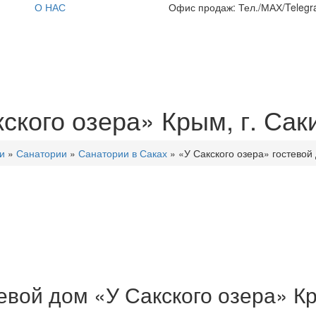
О НАС
Офис продаж: Тел./МАХ/Telegra
ского озера» Крым, г. Саки
и
»
Санатории
»
Санатории в Саках
»
«У Сакского озера» гостевой 
евой дом «У Сакского озера» Кр