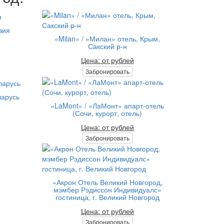
зия
«Milan» / «Милан» отель, Крым,
Сакский р-н
Цена: от рублей
Забронировать
ларусь
«LaMont» / «ЛаМонт» апарт-отель
(Сочи, курорт, отель)
Цена: от рублей
Забронировать
«Акрон Отель Великий Новгород,
мэмбер Рэдиссон Индивидуалс»
гостиница, г. Великий Новгород
Цена: от рублей
Забронировать