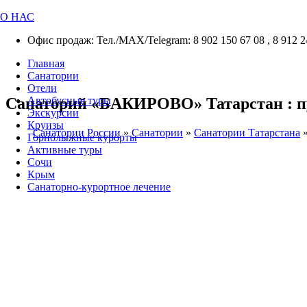
О НАС
Офис продаж: Тел./МАХ/Telegram: 8 902 150 67 08 , 8 912 2
Главная
Санатории
Отели
Санаторий «БАКИРОВО» Татарстан : пут
Автобусные туры
Экскурсии
Круизы
Санатории России
»
Санатории
»
Санатории Татарстана
Горнолыжные курорты
Активные туры
Сочи
Крым
Санаторно-курортное лечение