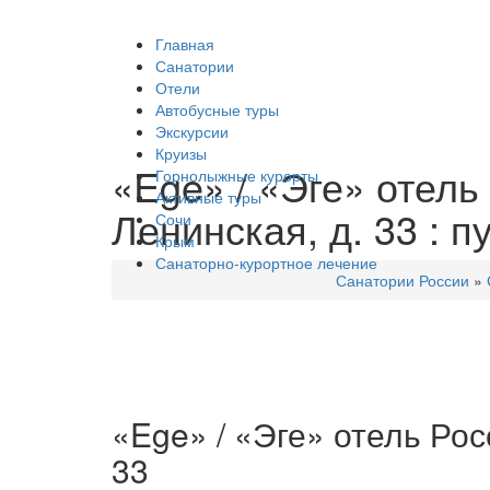
Главная
Санатории
Отели
Автобусные туры
Экскурсии
Круизы
«Ege» / «Эге» отель 
Горнолыжные курорты
Активные туры
Ленинская, д. 33 : п
Сочи
Крым
Санаторно-курортное лечение
Санатории России
»
«Ege» / «Эге» отель Росс
33