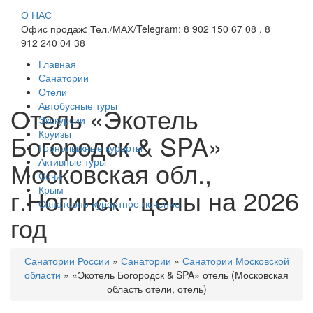
О НАС
Офис продаж: Тел./МАХ/Telegram: 8 902 150 67 08 , 8
912 240 04 38
Главная
Санатории
Отели
Автобусные туры
Отель «Экотель
Экскурсии
Круизы
Богородск & SPA»
Горнолыжные курорты
Активные туры
Московская обл.,
Сочи
г.Ногинск : цены на 2026
Крым
Санаторно-курортное лечение
год
Санатории России
»
Санатории
»
Санатории Московской
области
»
«Экотель Богородск & SPA» отель (Московская
область отели, отель)