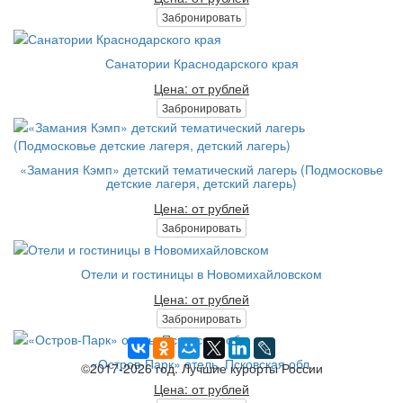
Забронировать
Санатории Краснодарского края
Цена: от рублей
Забронировать
«Замания Кэмп» детский тематический лагерь (Подмосковье
детские лагеря, детский лагерь)
Цена: от рублей
Забронировать
Отели и гостиницы в Новомихайловском
Цена: от рублей
Забронировать
«Остров-Парк» отель, Псковская обл.
©2017-2026 год. Лучшие курорты России
Цена: от рублей