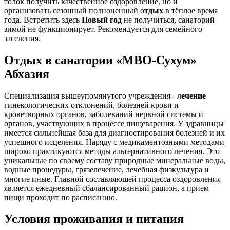
толок получить качественное оздоровление, но и
организовать сезонный полноценный о
тдых
в тёплое время
года. Встретить здесь
Новый год
не получиться, санаторий
зимой не функционирует. Рекомендуется для семейного
заселения.
Отдых в санатории «МВО-Сухум»
Абхазия
Специализация вышеупомянутого учреждения - л
ечение
гинекологических отклонений, болезней крови и
кроветворных органов, заболеваний нервной системы и
органов, участвующих в процессе пищеварения. У здравницы
имеется сильнейшая база для диагностирования болезней и их
успешного исцеления. Наряду с медикаментозными методами
широко практикуются методы альтернативного лечения. Это
уникальные по своему составу природные минеральные воды,
водные процедуры, грязелечение, лечебная физкультура и
многие иные. Главной составляющей процесса оздоровления
является ежедневный сбалансированный рацион, а прием
пищи проходит по расписанию.
Условия проживания и питания