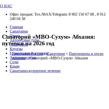
О НАС
Офис продаж: Тел./МАХ/Telegram: 8 902 150 67 08 , 8 912
240 04 38
Главная
Санатории
Санаторий «МВО-Сухум» Абхазия:
Отели
Автобусные туры
путевки на 2026 год
Экскурсии
Круизы
Горнолыжные курорты
Санатории России
»
Санатории
»
Пансионаты и отели
Активные туры
Абхазии
»
Санаторий «МВО-Сухум» Абхазия
Сочи
Крым
Санаторно-курортное лечение