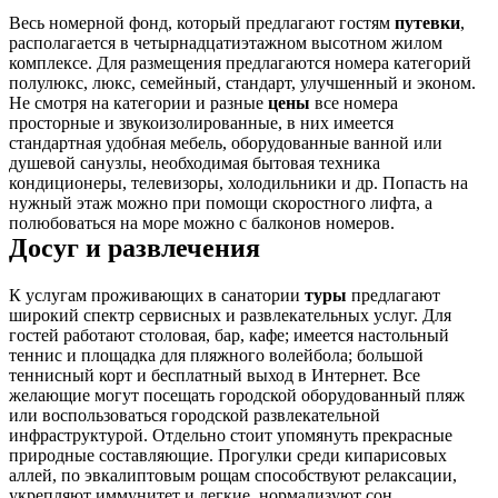
Весь номерной фонд, который предлагают гостям
путевки
,
располагается в четырнадцатиэтажном высотном жилом
комплексе. Для размещения предлагаются номера категорий
полулюкс, люкс, семейный, стандарт, улучшенный и эконом.
Не смотря на категории и разные
цены
все номера
просторные и звукоизолированные, в них имеется
стандартная удобная мебель, оборудованные ванной или
душевой санузлы, необходимая бытовая техника
кондиционеры, телевизоры, холодильники и др. Попасть на
нужный этаж можно при помощи скоростного лифта, а
полюбоваться на море можно с балконов номеров.
Досуг и развлечения
К услугам проживающих в санатории
туры
предлагают
широкий спектр сервисных и развлекательных услуг. Для
гостей работают столовая, бар, кафе; имеется настольный
теннис и площадка для пляжного волейбола; большой
теннисный корт и бесплатный выход в Интернет. Все
желающие могут посещать городской оборудованный пляж
или воспользоваться городской развлекательной
инфраструктурой. Отдельно стоит упомянуть прекрасные
природные составляющие. Прогулки среди кипарисовых
аллей, по эвкалиптовым рощам способствуют релаксации,
укрепляют иммунитет и легкие, нормализуют сон.