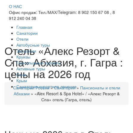
О НАС
Офис продаж: Тел./МАХ/Telegram: 8 902 150 67 08 , 8
912 240 04 38
Главная
Санатории
Отели
Автобусные туры
Отель «Алекс Резорт &
Экскурсии
Круизы
Спа» Абхазия, г. Гагра :
Горнолыжные курорты
Активные туры
цены на 2026 год
Сочи
Крым
Санаторно-курортное лечение
Санатории России
»
Санатории
»
Пансионаты и отели
Абхазии
»
«Alex Resort & Spa Hotel» / «Алекс Резорт &
Спа» отель (Гагра, отель)