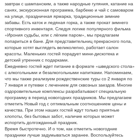
завтрак с шампанским, а также народные гуляния, катание на
санях, экскурсионная программа, барбекю и чай с самоваром
на улице, праздничная ярмарка, традиционные зимние
забавы. Есть каток и ледяная горка, а также прокат зимнего
спортивного инвентаря. Следуя логике популярного фильма
«Ирония судьбы, или с лёгким паром», мы предлагаем
попариться в бане. Для представительниц прекрасного пола,
которые хотят выглядеть великолепно, работает салон
красоты. Маленьких гостей порадует мини-дискотека и
детский утренник с подарками.
Ежедневно гостей ждет питание в формате «шведского стола»
с алкогольными и безалкогольными напитками. Напоминаем,
что мы также реализуем рождественские туры со 2 января по
7 января и путевки с лечением для сквозных заездов. Многие
оздоровительные комплексы разрабатывают специальную
программу в период новогодних праздников. Мы предлагаем
отметить Новый год с оптимальным соотношением цены и
качества. При этом наших гостей ждут только приятные
хлопоты, без бытовых забот, наличие которых может
испортить долгожданный праздник.
Время быстротечно. И о том, как отметить новогодние
праздники лучше задумываться заранее. Воспользуйтесь