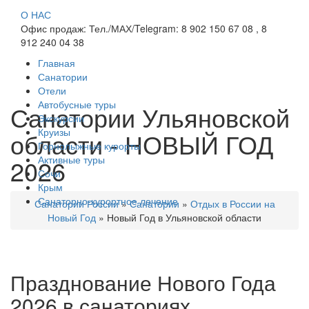
О НАС
Офис продаж: Тел./МАХ/Telegram: 8 902 150 67 08 , 8
912 240 04 38
Главная
Санатории
Отели
Автобусные туры
Санатории Ульяновской
Экскурсии
Круизы
области - НОВЫЙ ГОД
Горнолыжные курорты
Активные туры
2026
Сочи
Крым
Санаторно-курортное лечение
Санатории России
»
Санатории
»
Отдых в России на
Новый Год
»
Новый Год в Ульяновской области
Празднование Нового Года
2026 в санаториях