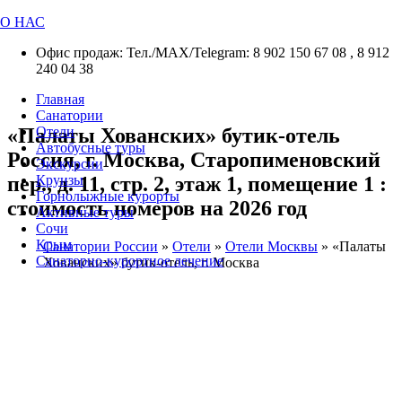
О НАС
Офис продаж: Тел./МАХ/Telegram: 8 902 150 67 08 , 8 912
240 04 38
Главная
Санатории
«Палаты Хованских» бутик-отель
Отели
Автобусные туры
Россия, г. Москва, Старопименовский
Экскурсии
пер., д. 11, стр. 2, этаж 1, помещение 1 :
Круизы
Горнолыжные курорты
стоимость номеров на 2026 год
Активные туры
Сочи
Крым
Санатории России
»
Отели
»
Отели Москвы
»
«Палаты
Санаторно-курортное лечение
Хованских» бутик-отель, г. Москва