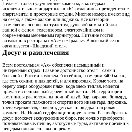
Пелас» - только улучшенные комнаты, в коттеджах –
исключительно стандартные, в «Югославии» – президентские
апартаменты и просторные студии. Многие номера имеют вид
на озеро, а также балкон или лоджию. Все категории
размещения оснащены туалетом, душевой комнатой или
ванной с феном, телевизором, электрочайником и
современным мебельным гарнитуром. Питание гостей
возможно в ресторанах «Ая» и «Грааль». В высокий сезон
организуется «Шведский стол».
Досуг и развлечения
Всем постояльцам «Ая» обеспечен насыщенный и
интересный отдых. Главное достоинство отеля – самый
большой в России комплекс бассейнов, размером 3400 м. кв.,
где есть секции и для детей, и для взрослых. Кроме того, на
берегу озера оборудован пляж: вода здесь теплая, имеется
причал и специальный деревянный настил. На территории
гостиницы расположены ночной клуб, бар, караоке, бильярд,
точки проката пляжного и спортивного инвентаря, парковка,
тренажерный зал, солярий, детская площадка и игровая
комната. На Новый год функционирует каток. Разнообразить
досуг поможет экскурсионное бюро, где можно приобрести
познавательные, пешие, автобусные туры, активное поездки к
пещерам или же сплавы по рекам.