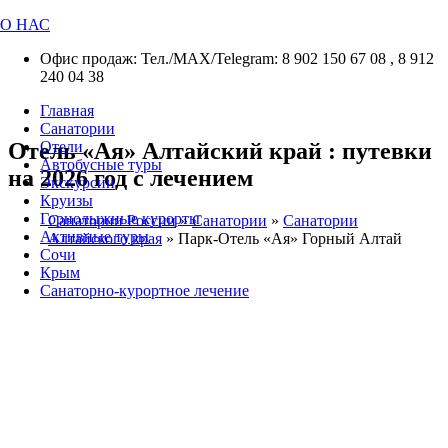
О НАС
Офис продаж: Тел./МАХ/Telegram: 8 902 150 67 08 , 8 912
240 04 38
Главная
Санатории
Отель «Ая» Алтайский край : путевки
Отели
Автобусные туры
на 2026 год с лечением
Экскурсии
Круизы
Горнолыжные курорты
Санатории России
»
Санатории
»
Санатории
Активные туры
Алтайского края
»
Парк-Отель «Ая» Горный Алтай
Сочи
Крым
Санаторно-курортное лечение