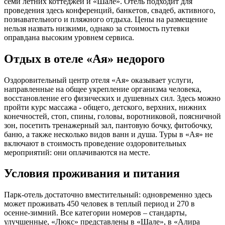
семи летних коттеджей и «Шале». Отель подходит для
проведения здесь конференций, банкетов, свадеб, активного,
познавательного и пляжного отдыха. Цены на размещение
нельзя назвать низкими, однако за стоимость путевки
оправдана высоким уровнем сервиса.
Отдых в отеле «Ая» недорого
Оздоровительный центр отеля «Ая» оказывает услуги,
направленные на общее укрепление организма человека,
восстановление его физических и душевных сил. Здесь можно
пройти курс массажа - общего, детского, верхних, нижних
конечностей, стоп, спины, головы, воротниковой, поясничной
зон, посетить тренажерный зал, пантовую бочку, фитобочку,
баню, а также несколько видов ванн и душа. Туры в «Ая» не
включают в стоимость проведение оздоровительных
мероприятий: они оплачиваются на месте.
Условия проживания и питания
Парк-отель достаточно вместительный: одновременно здесь
может проживать 450 человек в теплый период и 270 в
осенне-зимний. Все категории номеров – стандарты,
улучшенные, «Люкс» представлены в «Шале», в «Алира