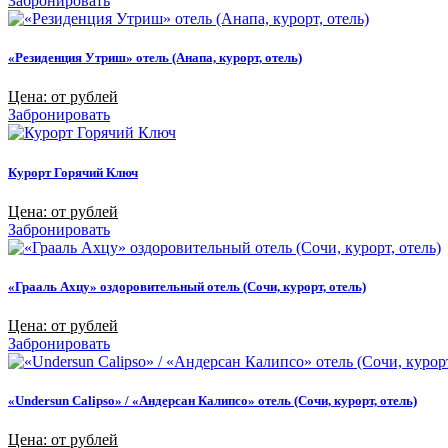
Забронировать
«Резиденция Утриш» отель (Анапа, курорт, отель)
Цена: от рублей
Забронировать
Курорт Горячий Ключ
Цена: от рублей
Забронировать
«Грааль Ахцу» оздоровительный отель (Сочи, курорт, отель)
Цена: от рублей
Забронировать
«Undersun Calipso» / «Андерсан Калипсо» отель (Сочи, курорт, отель)
Цена: от рублей