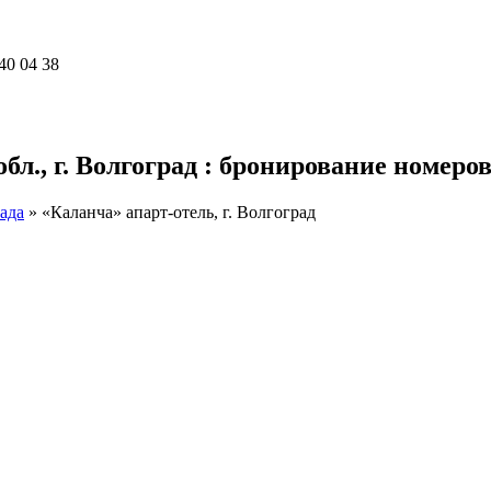
40 04 38
л., г. Волгоград : бронирование номеров
ада
»
«Каланча» апарт-отель, г. Волгоград