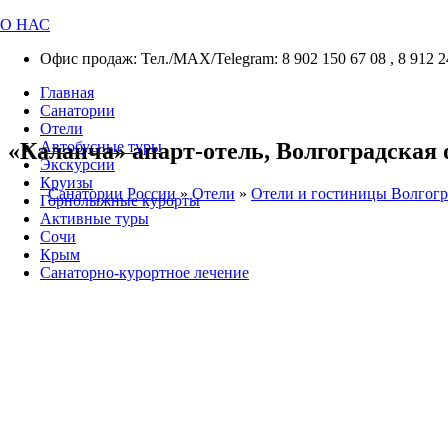
О НАС
Офис продаж: Тел./МАХ/Telegram: 8 902 150 67 08 , 8 912 2
Главная
Санатории
Отели
«Каланча» апарт-отель, Волгоградская об
Автобусные туры
Экскурсии
Круизы
Санатории России
»
Отели
»
Отели и гостиницы Волгогр
Горнолыжные курорты
Активные туры
Сочи
Крым
Санаторно-курортное лечение