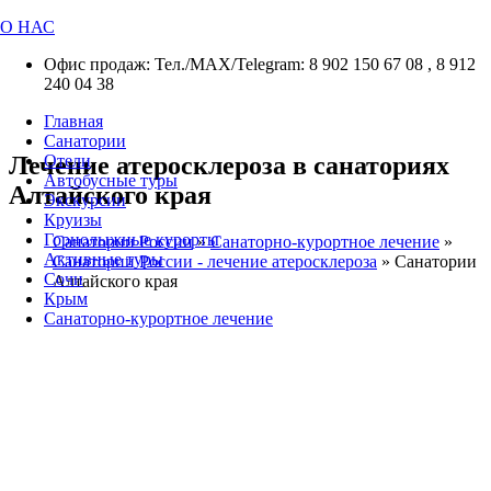
О НАС
Офис продаж: Тел./МАХ/Telegram: 8 902 150 67 08 , 8 912
240 04 38
Главная
Санатории
Лечение атеросклероза в санаториях
Отели
Автобусные туры
Алтайского края
Экскурсии
Круизы
Горнолыжные курорты
Санатории России
»
Санаторно-курортное лечение
»
Активные туры
Санатории России - лечение атеросклероза
»
Санатории
Сочи
Алтайского края
Крым
Санаторно-курортное лечение