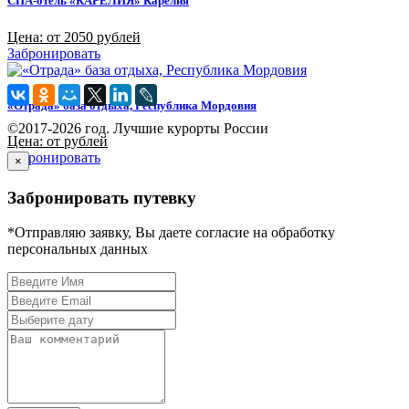
СПА-отель «КАРЕЛИЯ» Карелия
Цена: от 2050 рублей
Забронировать
«Отрада» база отдыха, Республика Мордовия
©2017-2026 год. Лучшие курорты России
Цена: от рублей
Забронировать
×
Забронировать путевку
*Отправляю заявку, Вы даете согласие на обработку
персональных данных