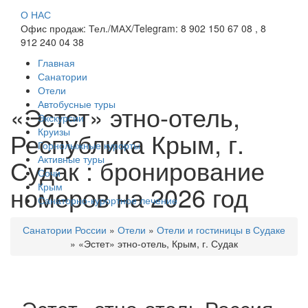
О НАС
Офис продаж: Тел./МАХ/Telegram: 8 902 150 67 08 , 8
912 240 04 38
Главная
Санатории
Отели
Автобусные туры
«Эстет» этно-отель,
Экскурсии
Круизы
Республика Крым, г.
Горнолыжные курорты
Активные туры
Судак : бронирование
Сочи
номеров на 2026 год
Крым
Санаторно-курортное лечение
Санатории России
»
Отели
»
Отели и гостиницы в Судаке
»
«Эстет» этно-отель, Крым, г. Судак