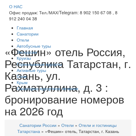
О НАС
Офис продаж: Тел./МАХ/Telegram: 8 902 150 67 08 , 8
912 240 04 38
Главная
Санатории
Отели
Автобусные туры
«Фешин» отель Россия,
Экскурсии
Круизы
Республика Татарстан, г.
Горнолыжные курорты
Активные туры
Казань, ул.
Сочи
Рахматуллина, д. 3 :
Крым
Санаторно-курортное лечение
бронирование номеров
на 2026 год
Санатории России
»
Отели
»
Отели и гостиницы
Татарстана
»
«Фешин» отель, Татарстан, г. Казань