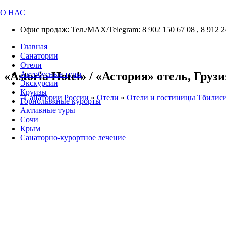
О НАС
Офис продаж: Тел./МАХ/Telegram: 8 902 150 67 08 , 8 912 2
Главная
Санатории
Отели
«Astoria Hotel» / «Астория» отель, Груз
Автобусные туры
Экскурсии
Круизы
Санатории России
»
Отели
»
Отели и гостиницы Тбилис
Горнолыжные курорты
Активные туры
Сочи
Крым
Санаторно-курортное лечение