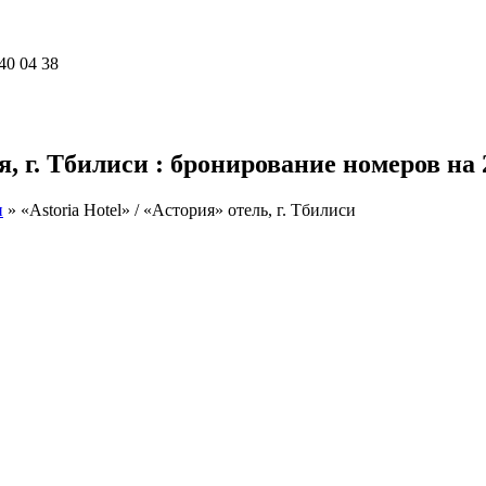
40 04 38
ия, г. Тбилиси : бронирование номеров на 
и
»
«Astoria Hotel» / «Астория» отель, г. Тбилиси