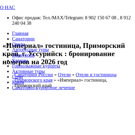
О НАС
Офис продаж: Тел./МАХ/Telegram: 8 902 150 67 08 , 8 912
240 04 38
Главная
Санатории
«Империал» гостиница, Приморский
Отели
Автобусные туры
край, г. Уссурийск : бронирование
Экскурсии
номеров на 2026 год
Круизы
Горнолыжные курорты
Активные туры
Санатории России
»
Отели
»
Отели и гостиницы
Сочи
Приморского края
»
«Империал» гостиница,
Крым
Приморский край
Санаторно-курортное лечение