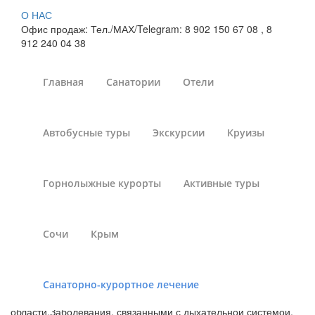
О НАС
Офис продаж: Тел./МАХ/Telegram: 8 902 150 67 08 , 8
912 240 04 38
Главная
Санатории
Отели
Лечение органов
Автобусные туры
Экскурсии
Круизы
дыхания в санаториях
Новосибирской области
Горнолыжные курорты
Активные туры
Санатории России
»
Санаторно-курортное лечение
»
Санатории России - лечение органов дыхания
»
Сочи
Крым
Санатории Новосибирской области
Санаторно-курортное лечение
Санаторное лечение в здравницах Новосибирской
области.Заболевания, связанными с дыхательной системой,