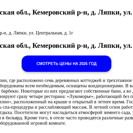
ая обл., Кемеровский р-н, д. Ляпки, ул. 
н, д. Ляпки, ул. Центральная, д. 1г
кая обл., Кемеровский р-н, д. Ляпки, ул.
СМОТРЕТЬ ЦЕНЫ НА 2026 ГОД
рии, где расположено семь деревянных коттеджей и трехэтажно
, оборудованы всем необходимым, оснащены кондиционерами. В в
ля барбекю. Некоторые из них предлагают собственные бани, а в
нируют сразу четыре ресторана: «Лукоморье», работающий без 
лин», расположенный на крыше и открытый в летнее время. Гос
ть спа-процедуры и расслабляющий массаж. В летний сезон рабо
отдыха. Посетители могут насладиться атмосферой зимнего сад
ы в бильярд. Кроме того, в отеле часто проводятся различные ра
оборудованной игровой комнате.