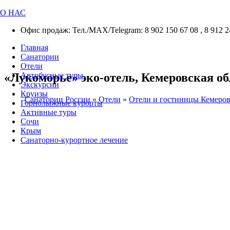
О НАС
Офис продаж: Тел./МАХ/Telegram: 8 902 150 67 08 , 8 912 2
Главная
Санатории
Отели
«Лукоморье» эко-отель, Кемеровская обл
Автобусные туры
Экскурсии
Круизы
Санатории России
»
Отели
»
Отели и гостиницы Кемеров
Горнолыжные курорты
Активные туры
Сочи
Крым
Санаторно-курортное лечение