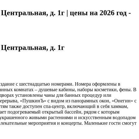
Центральная, д. 1г | цены на 2026 год -
 Центральная, д. 1г
е здание с шестнадцатью номерами. Номера оформлены в
анных комнатах – душевые кабины, наборы косметики, фены. В
о дворах установлены чаны для банных процедур или
перерыва, «ПушкинЪ» с видом из панорамных окон, «Онегин» с
тям также доступен спа-центр, включающий в себя хаммам,
тает подогреваемый открытый бассейн, рядом с которым
а, украшенного живыми растениями и искусственным водопадом
звлекательные мероприятия и концерты. Маленькие гости смогут