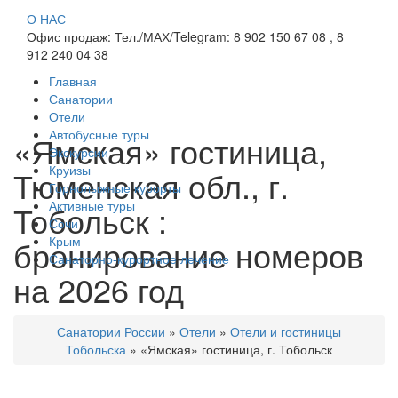
О НАС
Офис продаж: Тел./МАХ/Telegram: 8 902 150 67 08 , 8
912 240 04 38
Главная
Санатории
Отели
Автобусные туры
«Ямская» гостиница,
Экскурсии
Круизы
Тюменская обл., г.
Горнолыжные курорты
Активные туры
Тобольск :
Сочи
бронирование номеров
Крым
Санаторно-курортное лечение
на 2026 год
Санатории России
»
Отели
»
Отели и гостиницы
Тобольска
»
«Ямская» гостиница, г. Тобольск