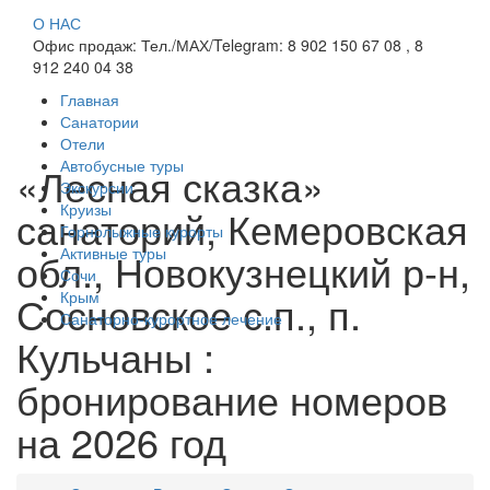
О НАС
Офис продаж: Тел./МАХ/Telegram: 8 902 150 67 08 , 8
912 240 04 38
Главная
Санатории
Отели
Автобусные туры
«Лесная сказка»
Экскурсии
Круизы
санаторий, Кемеровская
Горнолыжные курорты
Активные туры
обл., Новокузнецкий р-н,
Сочи
Сосновское с.п., п.
Крым
Санаторно-курортное лечение
Кульчаны :
бронирование номеров
на 2026 год