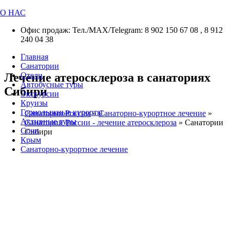
О НАС
Офис продаж: Тел./МАХ/Telegram: 8 902 150 67 08 , 8 912
240 04 38
Главная
Санатории
Лечение атеросклероза в санаториях
Отели
Автобусные туры
Сибири
Экскурсии
Круизы
Горнолыжные курорты
Санатории России
»
Санаторно-курортное лечение
»
Активные туры
Санатории России - лечение атеросклероза
»
Санатории
Сочи
Сибири
Крым
Санаторно-курортное лечение