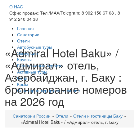
О НАС
Офис продаж: Тел./МАХ/Telegram: 8 902 150 67 08 , 8
912 240 04 38
Главная
Санатории
Отели
Автобусные туры
«Admiral Hotel Baku» /
Экскурсии
Круизы
«Адмирал» отель,
Горнолыжные курорты
Активные туры
Азербайджан, г. Баку :
Сочи
бронирование номеров
Крым
Санаторно-курортное лечение
на 2026 год
Санатории России
»
Отели
»
Отели и гостиницы Баку
»
«Admiral Hotel Baku» / «Адмирал» отель, г. Баку