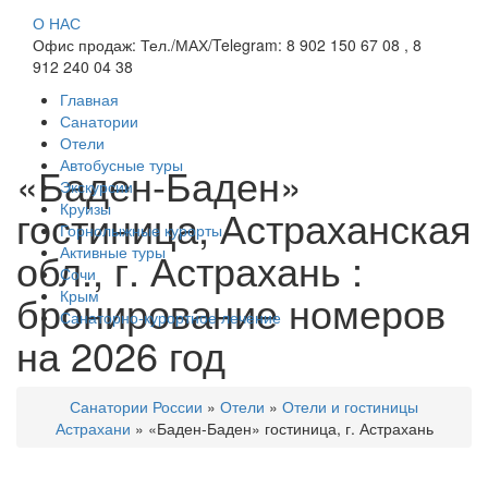
О НАС
Офис продаж: Тел./МАХ/Telegram: 8 902 150 67 08 , 8
912 240 04 38
Главная
Санатории
Отели
Автобусные туры
«Баден-Баден»
Экскурсии
Круизы
гостиница, Астраханская
Горнолыжные курорты
Активные туры
обл., г. Астрахань :
Сочи
бронирование номеров
Крым
Санаторно-курортное лечение
на 2026 год
Санатории России
»
Отели
»
Отели и гостиницы
Астрахани
»
«Баден-Баден» гостиница, г. Астрахань