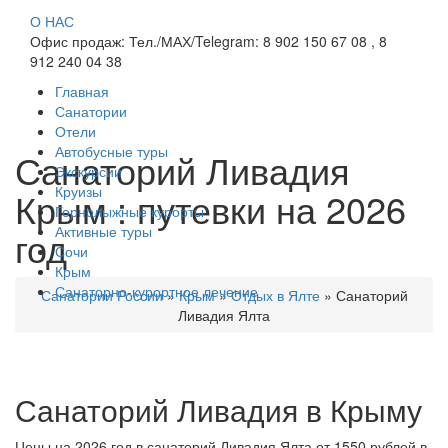
О НАС
Офис продаж: Тел./МАХ/Telegram: 8 902 150 67 08 , 8
912 240 04 38
Главная
Санатории
Отели
Автобусные туры
Санаторий Ливадия
Экскурсии
Круизы
Крым : путевки на 2026
Горнолыжные курорты
Активные туры
год
Сочи
Крым
Санаторно-курортное лечение
Санатории России
»
Крым
»
Отдых в Ялте
»
Санаторий
Ливадия Ялта
Санаторий Ливадия в Крыму
Цены на 2026 год в санаторий Ливадия Ялта от 1550 рублей в