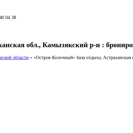
40 04 38
анская обл., Камызякский р-н : брониро
нской области
»
«Остров Колочный» база отдыха, Астраханская 