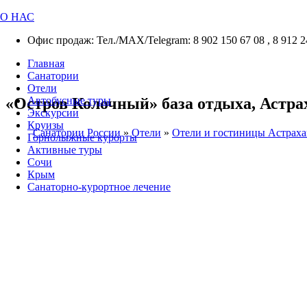
О НАС
Офис продаж: Тел./МАХ/Telegram: 8 902 150 67 08 , 8 912 2
Главная
Санатории
Отели
«Остров Колочный» база отдыха, Астрах
Автобусные туры
Экскурсии
Круизы
Санатории России
»
Отели
»
Отели и гостиницы Астраха
Горнолыжные курорты
Активные туры
Сочи
Крым
Санаторно-курортное лечение