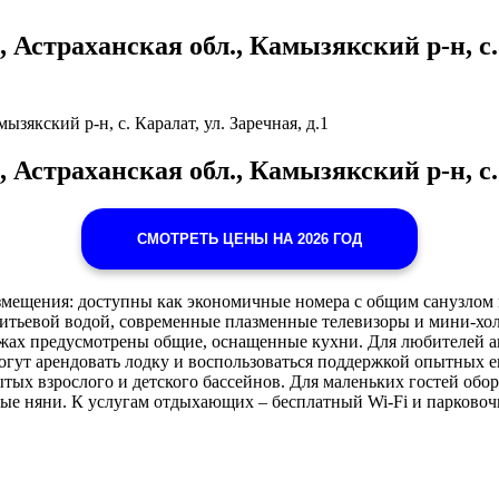
Астраханская обл., Камызякский р-н, с. К
зякский р-н, с. Каралат, ул. Заречная, д.1
Астраханская обл., Камызякский р-н, с. К
СМОТРЕТЬ ЦЕНЫ НА 2026 ГОД
азмещения: доступны как экономичные номера с общим санузлом 
итьевой водой, современные плазменные телевизоры и мини-хо
еджах предусмотрены общие, оснащенные кухни. Для любителей 
могут арендовать лодку и воспользоваться поддержкой опытных е
ытых взрослого и детского бассейнов. Для маленьких гостей обор
ые няни. К услугам отдыхающих – бесплатный Wi-Fi и парковоч