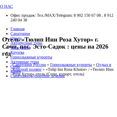
О НАС
Офис продаж: Тел./МАХ/Telegram: 8 902 150 67 08 , 8 912
240 04 38
Главная
Санатории
Отель «Тюлип Инн Роза Хутор» г.
Отели
Автобусные туры
Сочи, пос. Эсто-Садок : цены на 2026
Экскурсии
год
Круизы
Горнолыжные курорты
Активные туры
Санатории России
»
Горнолыжные курорты
»
Отдых в
Сочи
Красной поляне
»
«Tulip Inn Rosa Khutor» / «Тюлип Инн
Крым
Роза Хутор» отель (Сочи, курорт, отель)
Санаторно-курортное лечение